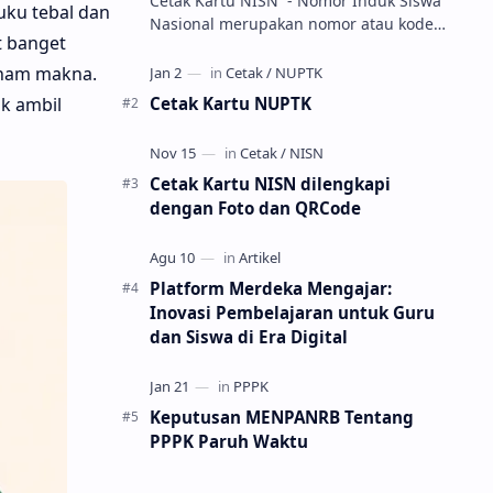
Cetak Kartu NISN - Nomor Induk Siswa
uku tebal dan
Nasional merupakan nomor atau kode
t banget
unik sebagai tanda pengenal identitas
siswa. NISN ini diterbitkan kepada …
paham makna.
Cetak Kartu NUPTK
k ambil
Cetak Kartu NISN dilengkapi
dengan Foto dan QRCode
Platform Merdeka Mengajar:
Inovasi Pembelajaran untuk Guru
dan Siswa di Era Digital
Keputusan MENPANRB Tentang
PPPK Paruh Waktu