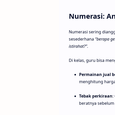
Numerasi: A
Numerasi sering diangg
sesederhana
“berapa ge
istirahat?”
.
Di kelas, guru bisa me
Permainan jual be
menghitung harga
Tebak perkiraan
:
beratnya sebelum 