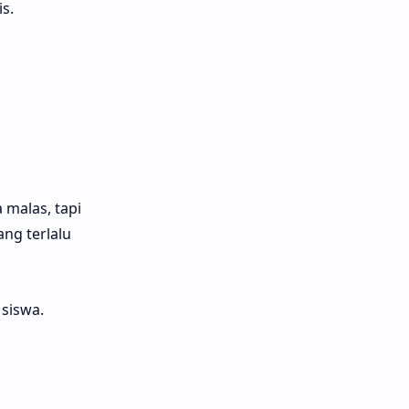
s.
 malas, tapi
ng terlalu
 siswa.