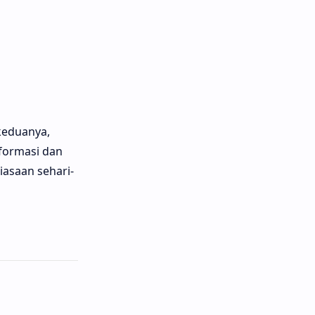
keduanya,
nformasi dan
iasaan sehari-