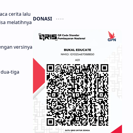
a cerita lalu
DONASI
isa melatihnya
engan versinya
 dua-tiga